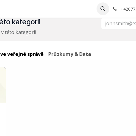
ránka
Blog
Kontaktujte nás
Naše služby
+42077
éto kategorii
v této kategorii
 ve veřejné správě
Průzkumy & Data