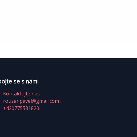
ojte se s námi
Kontaktujte nás
rousar.pavel@gmail.com
+420775581820