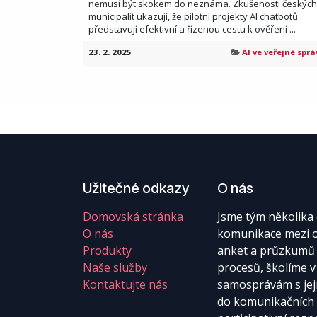
nemusí být skokem do neznáma. Zkušenosti českých
municipalit ukazují, že pilotní projekty AI chatbotů
představují efektivní a řízenou cestu k ověření ...
23. 2. 2025
AI ve veřejné sprá
Užitečné odkazy
O nás
Domovská stránka
Jsme tým několika 
O nás
komunikace mezi o
Produkty
anket a průzkumů 
Naše služby
procesů, školíme 
Kontaktujte nás
samosprávám s její
do komunikačních 