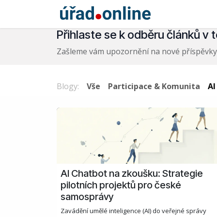
Skip to Content
Domovská st
Přihlaste se k odběru článků v t
Zašleme vám upozornění na nové příspěvky 
Blogy:
Vše
Participace & Komunita
AI
AI Chatbot na zkoušku: Strategie
pilotních projektů pro české
samosprávy
Zavádění umělé inteligence (AI) do veřejné správy