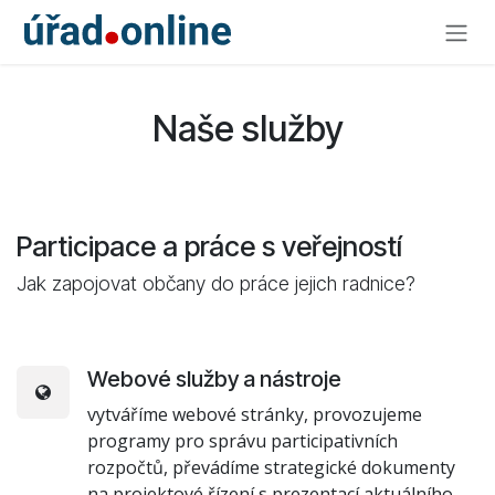
Skip to Content
Naše služby
Participace a práce s veřejností
Jak zapojovat občany do práce jejich radnice?
Webové služby a nástroje
vytváříme webové stránky, provozujeme
programy pro správu participativních
rozpočtů, převádíme strategické dokumenty
na projektové řízení s prezentací aktuálního